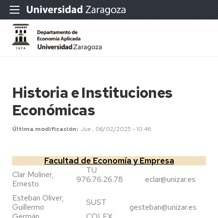
Historia e Instituciones
Económicas
Última modificación
Jue , 06/02/2025 - 10:46
Facultad de Economía y Empresa
TU
Clar Moliner,
976.76.26.78
eclar@unizar.es
Ernesto
Esteban Oliver,
SUST
Guillermo
gesteban@unizar.es
Germán
COLEX