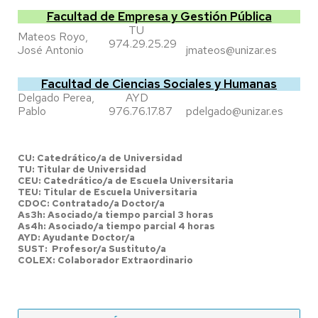
Facultad de Empresa y Gestión Pública
TU
Mateos Royo,
974.29.25.29
José Antonio
jmateos@unizar.es
Facultad de Ciencias Sociales y Humanas
Delgado Perea,
AYD
Pablo
976.76.17.87
pdelgado@unizar.es
CU: Catedrático/a de Universidad
TU: Titular de Universidad
CEU: Catedrático/a de Escuela Universitaria
TEU: Titular de Escuela Universitaria
CDOC: Contratado/a Doctor/a
As3h: Asociado/a tiempo parcial 3 horas
As4h: Asociado/a tiempo parcial 4 horas
AYD: Ayudante Doctor/a
SUST: Profesor/a Sustituto/a
COLEX: Colaborador Extraordinario