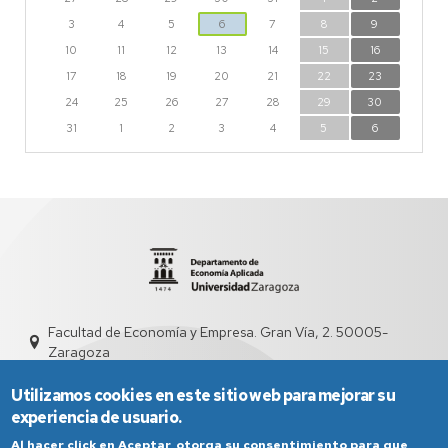
3
4
5
6
7
8
9
10
11
12
13
14
15
16
17
18
19
20
21
22
23
24
25
26
27
28
29
30
31
1
2
3
4
5
6
Facultad de Economía y Empresa. Gran Vía, 2. 50005-
Zaragoza
dd4008@unizar.es
976 76 1841
Utilizamos cookies en este sitio web para mejorar su
experiencia de usuario.
Al hacer click en Aceptar, otorga su consentimiento para que