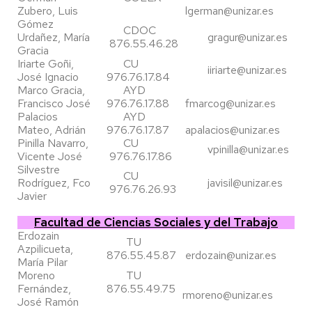
Zubero, Luis
lgerman@unizar.es
Gómez
CDOC
Urdañez, María
gragur@unizar.es
876.55.46.28
Gracia
Iriarte Goñi,
CU
iiriarte@unizar.es
José Ignacio
976.76.17.84
Marco Gracia,
AYD
Francisco José
976.76.17.88
fmarcog@unizar.es
Palacios
AYD
Mateo, Adrián
976.76.17.87
apalacios@unizar.es
Pinilla Navarro,
CU
vpinilla@unizar.es
Vicente José
976.76.17.86
Silvestre
CU
Rodríguez, Fco
javisil@unizar.es
976.76.26.93
Javier
Facultad de Ciencias Sociales y del Trabajo
Erdozain
TU
Azpilicueta,
876.55.45.87
erdozain@unizar.es
María Pilar
Moreno
TU
Fernández,
876.55.49.75
rmoreno@unizar.es
José Ramón